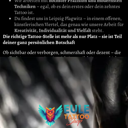
Wir arbeiten mit
höchster Präzision und modernsten
Techniken
– egal, ob es dein erstes oder dein zehntes
Tattoo ist.
Du findest uns in Leipzig Plagwitz – in einem offenen,
künstlerischen Viertel, das genau wie unsere Arbeit für
Kreativität, Individualität und Vielfalt
steht.
Die richtige Tattoo-Stelle ist mehr als nur Platz – sie ist Teil
deiner ganz persönlichen Botschaft
Ob sichtbar oder verborgen, schmerzhaft oder dezent – die
Stelle deines Tattoos ist ein wichtiger Teil deiner Geschichte.
Im
Eule Tattoo Studio Leipzig
beraten wir dich umfassend
und gestalten mit dir ein Design, das nicht nur zum Motiv,
sondern auch zu dir und deinem Körper passt.
Jetzt Termin
vereinbaren und gemeinsam den perfekten Ort
für dein Tattoo finden.