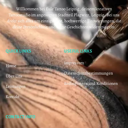
Willkommen bei Eule Tattoo Leipzig, deinem kreativen
Tattoostudio im angesagten Stadtteil Plagwitz, Leipzig. Bei uns
dreht sich alles um einzigartige, hochwertige Tätowierungen, die
deine Persönlichkeit und deine Geschichten widerspiegeln.
QUICK LINKS
USEFUL LINKS
Impressum
Home
Datenschutzbestimmungen
Über Uns
Bedingungen und Konditionen
Leistungen
Kontakt
CONTACT INFO