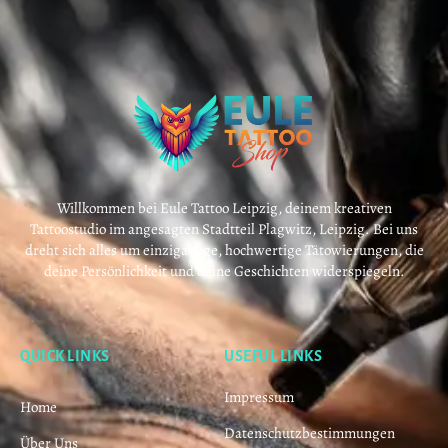
Willkommen bei Eule Tattoo Leipzig, deinem kreativen
Tattoostudio im angesagten Stadtteil Plagwitz, Leipzig. Bei uns
dreht sich alles um einzigartige, hochwertige Tätowierungen, die
deine Persönlichkeit und deine Geschichten widerspiegeln.
QUICK LINKS
USEFUL LINKS
Impressum
Home
Datenschutzbestimmungen
Über Uns