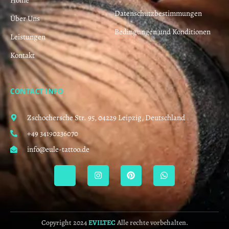
Datenschutzbestimmungen
Über Uns
Bedingungen und Konditionen
Leistungen
Kontakt
CONTACT INFO
Zschochersche Str. 95, 04229 Leipzig, Deutschland
+49 34190236070
info@eule-tattoo.de
Copyright 2024
EVILTEC
Alle rechte vorbehalten.