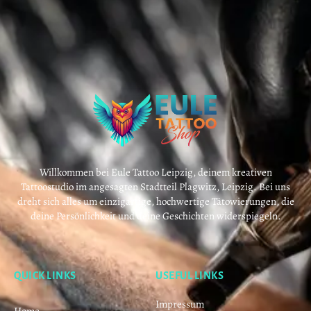
Willkommen bei Eule Tattoo Leipzig, deinem kreativen
Tattoostudio im angesagten Stadtteil Plagwitz, Leipzig. Bei uns
dreht sich alles um einzigartige, hochwertige Tätowierungen, die
deine Persönlichkeit und deine Geschichten widerspiegeln.
QUICK LINKS
USEFUL LINKS
Impressum
Home